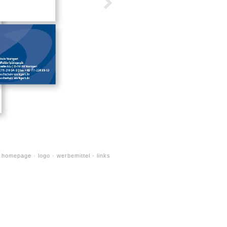
Nächste Seite »
homepage
logo
werbemittel
·
links